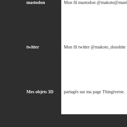
mastodon
Mon fil mastodon @makoto@mast
twitter
Mon fil twitter @makoto_doushite
Mes objets 3D
partagés sur ma page Thingiverse.