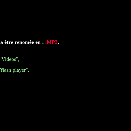
a être renomée en :
.MP3
,
 "Videos",
"flash player".